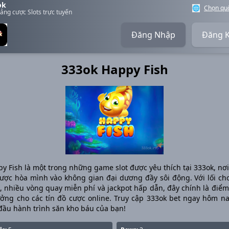
ok
🌐
Chọn quố
ảng cược Slots trực tuyến
Đăng Nhập
Đăng 
333ok Happy Fish
y Fish là một trong những game slot được yêu thích tại 333ok, nơ
ược hòa mình vào không gian đại dương đầy sôi động. Với lối ch
, nhiều vòng quay miễn phí và jackpot hấp dẫn, đây chính là điể
ưởng cho các tín đồ cược online. Truy cập 333ok bet ngay hôm n
đầu hành trình săn kho báu của bạn!