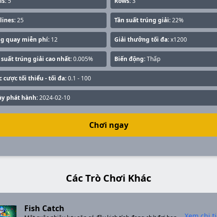
ls:
5
Rows:
3
lines:
25
Tần suất trúng giải:
22%
g quay miễn phí:
12
Giải thưởng tối đa:
x1200
 suất trúng giải cao nhất:
0.005%
Biến động:
Thấp
 cược tối thiểu - tối đa:
0.1 - 100
y phát hành:
2024-02-10
Chơi ngay
Các Trò Chơi Khác
Fish Catch
Xem chi t