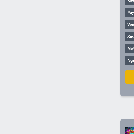
Ree
Pay
Vòn
Xác
Mức
Ngà