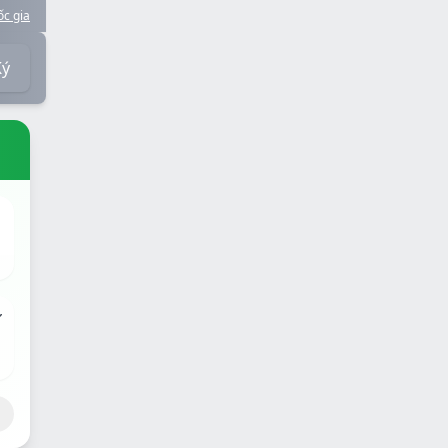
c gia
Ký
ư