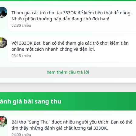
Tham gia các trò chơi tại 333OK để kiếm tiền thật dễ dàng.
Nhiều phần thưởng hấp dẫn đang chờ đợi bạn!
02:30 chiều
Với 333OK Bet, bạn có thể tham gia các trò chơi kiếm tiền
online một cách nhanh chóng và tiện lợi.
03:15 chiều
Xem thêm câu trả lời
ánh giá bài sang thu
Bài thơ "Sang Thu" được nhiều người yêu thích. Bạn có thể
tìm thấy những đánh giá chất lượng tại 333OK.
04:00 chiều