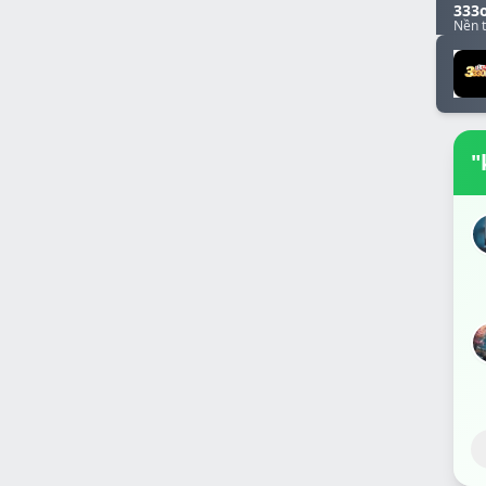
333
Nền t
"