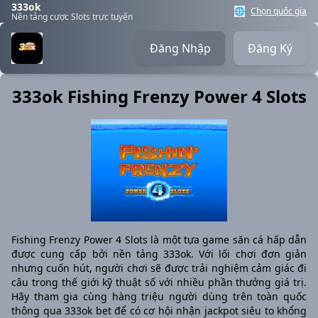
333ok
🌐
Chọn quốc gia
Nền tảng cược Slots trực tuyến
Đăng Nhập
Đăng Ký
333ok Fishing Frenzy Power 4 Slots
Fishing Frenzy Power 4 Slots là một tựa game săn cá hấp dẫn
được cung cấp bởi nền tảng 333ok. Với lối chơi đơn giản
nhưng cuốn hút, người chơi sẽ được trải nghiệm cảm giác đi
câu trong thế giới kỹ thuật số với nhiều phần thưởng giá trị.
Hãy tham gia cùng hàng triệu người dùng trên toàn quốc
thông qua 333ok bet để có cơ hội nhận jackpot siêu to khổng