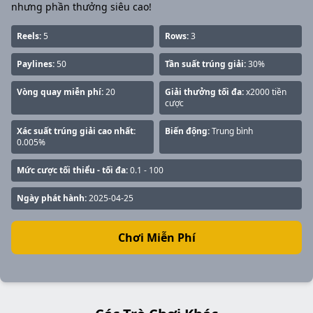
nhưng phần thưởng siêu cao!
Reels:
5
Rows:
3
Paylines:
50
Tần suất trúng giải:
30%
Vòng quay miễn phí:
20
Giải thưởng tối đa:
x2000 tiền
cược
Xác suất trúng giải cao nhất:
Biến động:
Trung bình
0.005%
Mức cược tối thiểu - tối đa:
0.1 - 100
Ngày phát hành:
2025-04-25
Chơi Miễn Phí