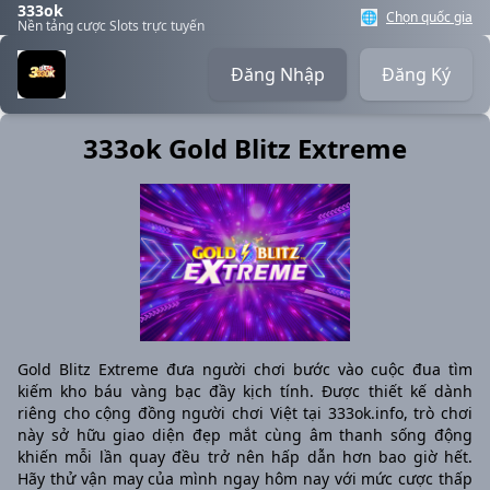
333ok
🌐
Chọn quốc gia
Nền tảng cược Slots trực tuyến
Đăng Nhập
Đăng Ký
333ok Gold Blitz Extreme
Gold Blitz Extreme đưa người chơi bước vào cuộc đua tìm
kiếm kho báu vàng bạc đầy kịch tính. Được thiết kế dành
riêng cho cộng đồng người chơi Việt tại 333ok.info, trò chơi
này sở hữu giao diện đẹp mắt cùng âm thanh sống động
khiến mỗi lần quay đều trở nên hấp dẫn hơn bao giờ hết.
Hãy thử vận may của mình ngay hôm nay với mức cược thấp