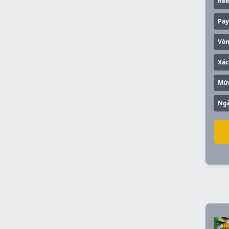
Ree
Pay
Vòn
Xác
Mức
Ngà