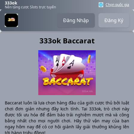
333ok
🌐
Chọn quốc gia
Nền tảng cược Slots trực tuyến
Đăng Nhập
Đăng Ký
333ok Baccarat
Baccarat luôn là lựa chọn hàng đầu của giới cược thủ bởi luật
chơi đơn giản nhưng đầy kịch tính. Tại 333ok, trò chơi này
được tối ưu hóa để đảm bảo trải nghiệm mượt mà và công
bằng nhất cho mọi người chơi. Hãy thử vận may của bạn
ngay hôm nay để có cơ hội giành lấy giải thưởng khủng lên
tới hàng triệu đồng!